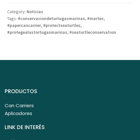
Category:
Noticias
Tags:
#conservaciondetortugasmarinas
,
#martec
,
#papercancarrier
,
#protectseaturtles
,
#protegealastortugasmarinas
,
#seaturtleconservation
PRODUCTOS
Can Carriers
Aplicadores
LINK DE INTERÉS