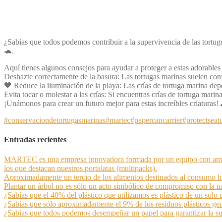
¿Sabías que todos podemos contribuir a la supervivencia de las tortug
🐢.
Aquí tienes algunos consejos para ayudar a proteger a estas adorables 
Deshazte correctamente de la basura: Las tortugas marinas suelen confu
💙 Reduce la iluminación de la playa: Las crías de tortuga marina depe
Evita tocar o molestar a las crías: Si encuentras crías de tortuga marin
¡Unámonos para crear un futuro mejor para estas increíbles criaturas!
#conservaciondetortugasmarinas
#martec
#papercancarrier
#protectseatu
Entradas recientes
MARTEC es una empresa innovadora formada por un equipo con amplia e
los que destacan nuestros portalatas (multipacks).
Aproximadamente un tercio de los alimentos destinados al consumo hu
Plantar un árbol no es sólo un acto simbólico de compromiso con la n
¿Sabías que el 40% del plástico que utilizamos es plástico de un solo 
¿Sabías que sólo aproximadamente el 9% de los residuos plásticos ge
¿Sabías que todos podemos desempeñar un papel para garantizar la sup