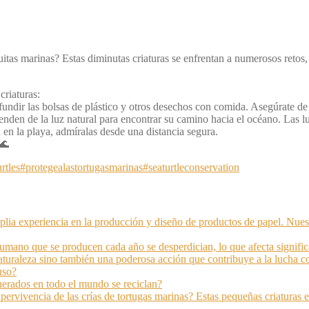
uitas marinas? Estas diminutas criaturas se enfrentan a numerosos reto
criaturas:
ndir las bolsas de plástico y otros desechos con comida. Asegúrate de t
nden de la luz natural para encontrar su camino hacia el océano. Las luc
a en la playa, admíralas desde una distancia segura.
 🌊
rtles
#protegealastortugasmarinas
#seaturtleconservation
xperiencia en la producción y diseño de productos de papel. Nuestra 
mano que se producen cada año se desperdician, lo que afecta signifi
aturaleza sino también una poderosa acción que contribuye a la lucha co
uso?
nerados en todo el mundo se reciclan?
ervivencia de las crías de tortugas marinas? Estas pequeñas criaturas 