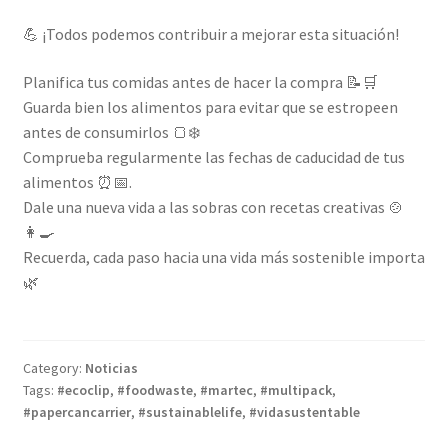
💪 ¡Todos podemos contribuir a mejorar esta situación!
Planifica tus comidas antes de hacer la compra 📝🛒
Guarda bien los alimentos para evitar que se estropeen
antes de consumirlos 🍞❄️
Comprueba regularmente las fechas de caducidad de tus
alimentos ⏰📅.
Dale una nueva vida a las sobras con recetas creativas 🍲
👩‍🍳
Recuerda, cada paso hacia una vida más sostenible importa
🌿
Category:
Noticias
Tags:
#ecoclip
,
#foodwaste
,
#martec
,
#multipack
,
#papercancarrier
,
#sustainablelife
,
#vidasustentable