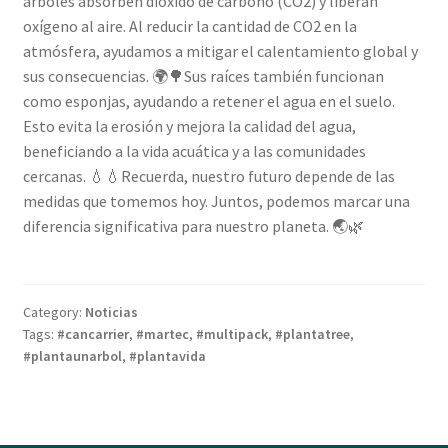
árboles absorben dióxido de carbono (CO2) y liberan
oxígeno al aire. Al reducir la cantidad de CO2 en la
atmósfera, ayudamos a mitigar el calentamiento global y
sus consecuencias. 🌍🌳Sus raíces también funcionan
como esponjas, ayudando a retener el agua en el suelo.
Esto evita la erosión y mejora la calidad del agua,
beneficiando a la vida acuática y a las comunidades
cercanas. 💧💧Recuerda, nuestro futuro depende de las
medidas que tomemos hoy. Juntos, podemos marcar una
diferencia significativa para nuestro planeta. 🌏🌿
Category:
Noticias
Tags:
#cancarrier
,
#martec
,
#multipack
,
#plantatree
,
#plantaunarbol
,
#plantavida